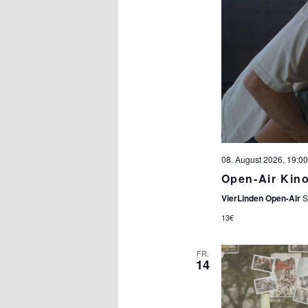
08. August 2026, 19:00
Open-Air Kin
VierLinden Open-Air
S
13€
FR.
14