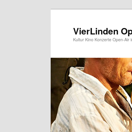
Zum
Zum
Inhalt
sekundären
wechseln
Inhalt
VierLinden Op
wechseln
Kultur Kino Konzerte Open-Air 