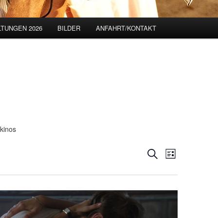
TUNGEN 2026
BILDER
ANFAHRT/KONTAKT
kinos
Veranstaltungen
Suche
VERANSTALTUN
Liste
Suche
ANSICHTEN-
und
NAVIGATION
Ansichten,
Navigation