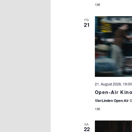
13€
FR.
21
21. August 2026, 19:00
Open-Air Ki
VierLinden Open-Air
S
13€
SA.
22