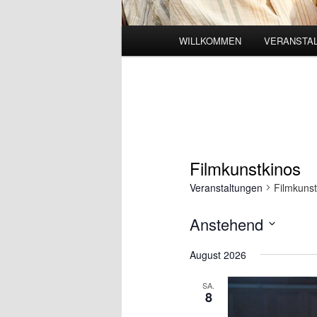
Hauptmenü
WILLKOMMEN
VERANSTAL
Filmkunstkinos
Veranstaltungen
Filmkunst
Anstehend
Datum
August 2026
wählen.
SA.
8