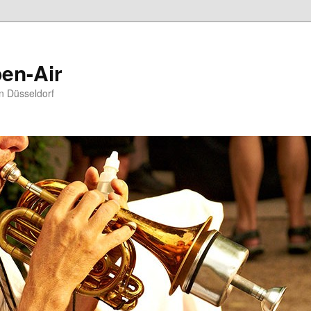
en-Air
in Düsseldorf