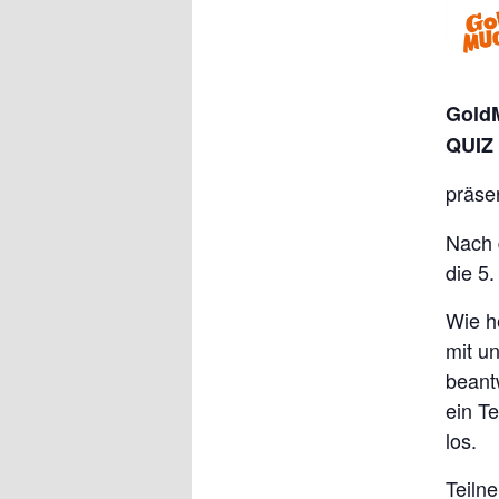
Gold
QUIZ 
präse
Nach 
die 5
Wie h
mit un
beant
ein T
los.
Teiln