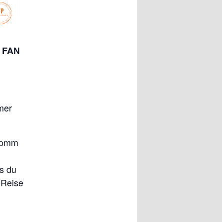
 FAN
mer
 Komm
s du
 Reise