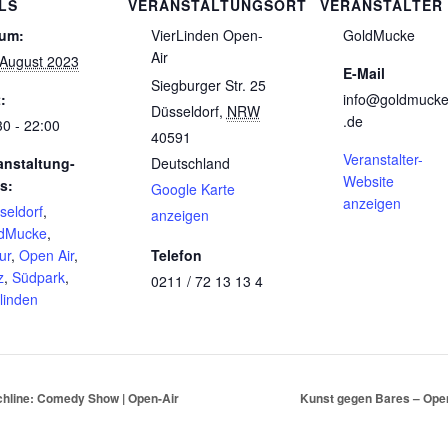
LS
VERANSTALTUNGSORT
VERANSTALTER
um:
VierLinden Open-
GoldMucke
Air
 August 2023
E-Mail
Siegburger Str. 25
:
info@goldmuck
Düsseldorf
,
NRW
.de
30 - 22:00
40591
Veranstalter-
anstaltung-
Deutschland
Website
s:
Google Karte
anzeigen
seldorf
,
anzeigen
dMucke
,
ur
,
Open Air
,
Telefon
z
,
Südpark
,
0211 / 72 13 13 4
linden
hline: Comedy Show | Open-Air
Kunst gegen Bares – Ope