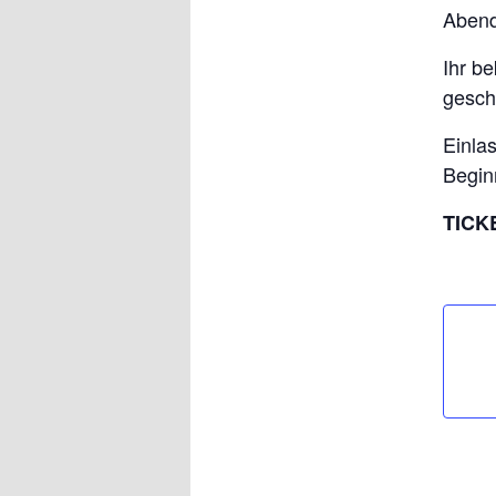
Abend
Ihr b
gesch
Einla
Begin
TICK