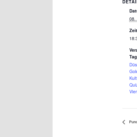
DETAI
Dat
08.
Zeit
18:
Ver
Tag
Düs
Gol
Kult
Qui
Vier
Punc