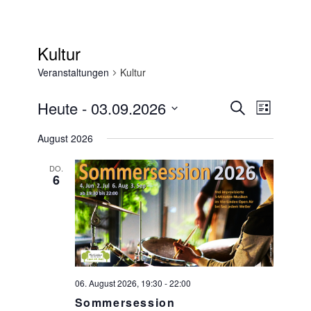
Kultur
Veranstaltungen
Kultur
Heute
 - 
03.09.2026
Veranstaltungen
Suche
VERANSTAL
Liste
Suche
Datum
ANSICHTEN
und
August 2026
wählen.
NAVIGATIO
Ansichten,
Navigation
DO.
6
06. August 2026, 19:30
-
22:00
Sommersession