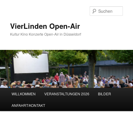
Zum
Inhalt
Such
wechseln
VierLinden Open-Air
Kultur Kino Konzerte Open-Air in Düsseldorf
Hauptmenü
WILLKOMMEN
VERANSTALTUNGEN 2026
BILDER
ANFAHRT/KONTAKT