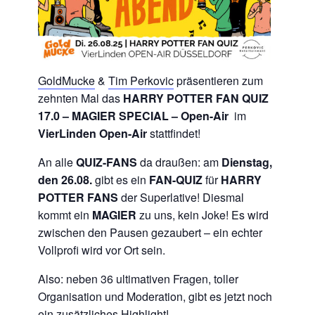
GoldMucke
&
Tim Perkovic
präsentieren zum
zehnten Mal das
HARRY POTTER FAN QUIZ
17.0
– MAGIER SPECIAL
– Open-Air
im
VierLinden Open-Air
stattfindet!
An alle
QUIZ-FANS
da draußen: am
Dienstag,
den 26.08.
gibt es ein
FAN-QUIZ
für
HARRY
POTTER FANS
der Superlative! Diesmal
kommt ein
MAGIER
zu uns, kein Joke! Es wird
zwischen den Pausen gezaubert – ein echter
Vollprofi wird vor Ort sein.
Also: neben 36 ultimativen Fragen, toller
Organisation und Moderation, gibt es jetzt noch
ein zusätzliches Highlight!