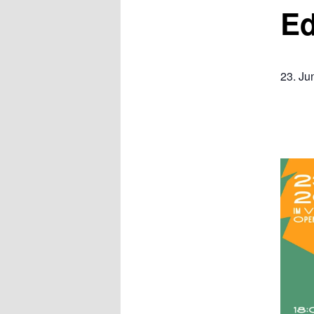
Ed
23. Ju