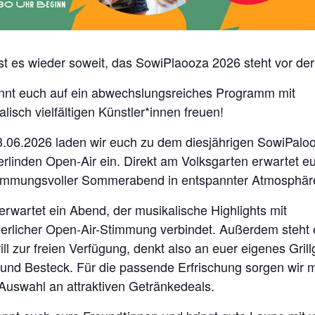
ist es wieder soweit, das SowiPlaooza 2026 steht vor der
önnt euch auf ein abwechslungsreiches Programm mit
lisch vielfältigen Künstler*innen freuen!
.06.2026 laden wir euch zu dem diesjährigen SowiPalo
ierlinden Open-Air ein. Direkt am Volksgarten erwartet e
timmungsvoller Sommerabend in entspannter Atmosphär
erwartet ein Abend, der musikalische Highlights mit
rlicher Open-Air-Stimmung verbindet. Außerdem steht
ill zur freien Verfügung, denkt also an euer eigenes Grill
r und Besteck. Für die passende Erfrischung sorgen wir m
 Auswahl an attraktiven Getränkedeals.