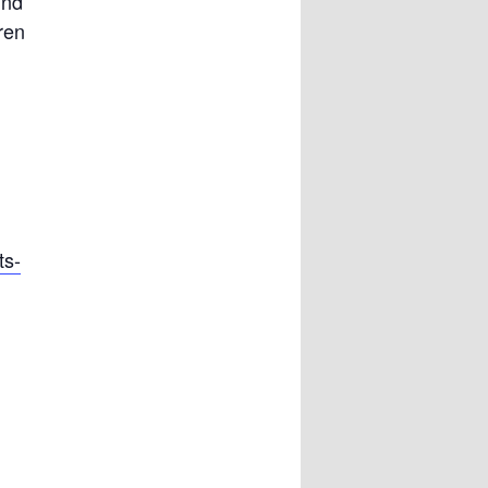
und
ren
ts-