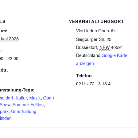
LS
VERANSTALTUNGSORT
um:
VierLinden Open-Air
 Juni 2026
Siegburger Str. 25
Düsseldorf
,
NRW
40591
:
Deutschland
Google Karte
00 - 22:00
anzeigen
ritt:
Telefon
0211 / 72 13 13 4
anstaltung-Tags:
seldorf
,
Kultur
,
Musik
,
Open
Show
,
Sommer Edition
,
park
,
Unterhaltung
,
linden