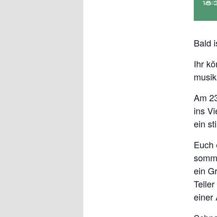
Bald 
Ihr k
musika
Am 23
ins V
ein s
Euch 
somme
ein Gr
Telle
einer