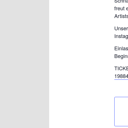
Schna
freut
Artist
Unser
Insta
Einla
Begin
TICK
1988