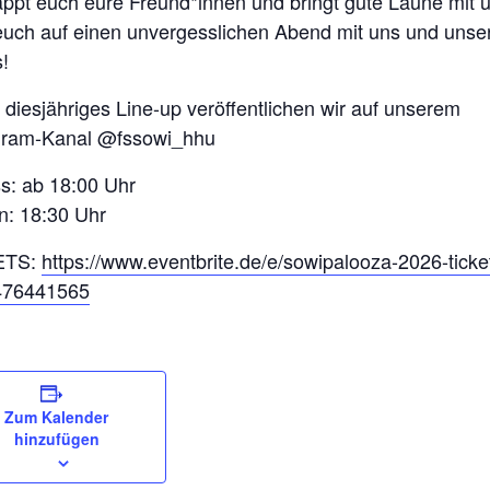
ppt euch eure Freund*innen und bringt gute Laune mit 
 euch auf einen unvergesslichen Abend mit uns und unse
s!
 diesjähriges Line-up veröffentlichen wir auf unserem
gram-Kanal @fssowi_hhu
ss: ab 18:00 Uhr
n: 18:30 Uhr
ETS:
https://www.eventbrite.de/e/sowipalooza-2026-ticke
476441565
Zum Kalender
hinzufügen