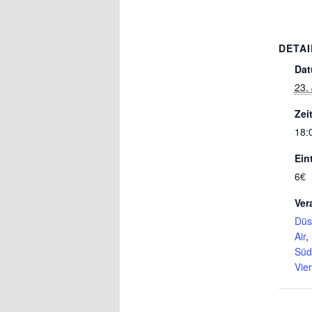
DETAI
Dat
23.
Zeit
18:
Eint
6€
Ver
Düs
Air
,
Süd
Vier