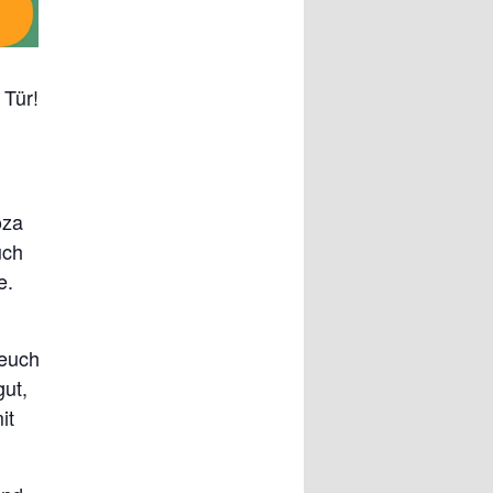
 Tür!
oza
uch
e.
 euch
gut,
it