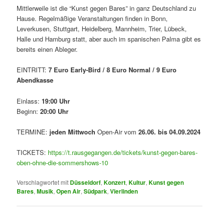
Mittlerweile ist die “Kunst gegen Bares” in ganz Deutschland zu
Hause. Regelmäßige Veranstaltungen finden in Bonn,
Leverkusen, Stuttgart, Heidelberg, Mannheim, Trier, Lübeck,
Halle und Hamburg statt, aber auch im spanischen Palma gibt es
bereits einen Ableger.
EINTRITT:
7 Euro Early-Bird / 8 Euro Normal / 9 Euro
Abendkasse
Einlass:
19:00 Uhr
Beginn:
20:00 Uhr
TERMINE:
jeden Mittwoch
Open-Air vom
26.06. bis 04.09.2024
TICKETS:
https://t.rausgegangen.de/tickets/kunst-gegen-bares-
oben-ohne-die-sommershows-10
Verschlagwortet mit
Düsseldorf
,
Konzert
,
Kultur
,
Kunst gegen
Bares
,
Musik
,
Open Air
,
Südpark
,
Vierlinden