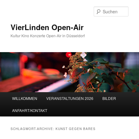
Zum
Zum
Inhalt
sekundären
Such
wechseln
Inhalt
wechseln
VierLinden Open-Air
Kultur Kino Konzerte Open-Air in Düsseldorf
Hauptmenü
WILLKOMMEN
VERANSTALTUNGEN 2026
BILDER
ANFAHRT/KONTAKT
SCHLAGWORT-ARCHIVE:
KUNST GEGEN BARES