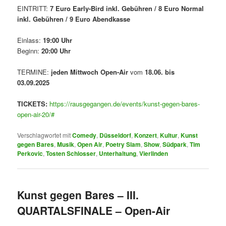
EINTRITT:
7 Euro Early-Bird inkl. Gebühren / 8 Euro Normal
inkl. Gebühren / 9 Euro Abendkasse
Einlass:
19:00 Uhr
Beginn:
20:00 Uhr
TERMINE:
jeden Mittwoch
Open-Air
vom
18.06. bis
03.09.2025
TICKETS:
https://rausgegangen.de/events/kunst-gegen-bares-
open-air-20/#
Verschlagwortet mit
Comedy
,
Düsseldorf
,
Konzert
,
Kultur
,
Kunst
gegen Bares
,
Musik
,
Open Air
,
Poetry Slam
,
Show
,
Südpark
,
Tim
Perkovic
,
Tosten Schlosser
,
Unterhaltung
,
Vierlinden
Kunst gegen Bares – III.
QUARTALSFINALE – Open-Air