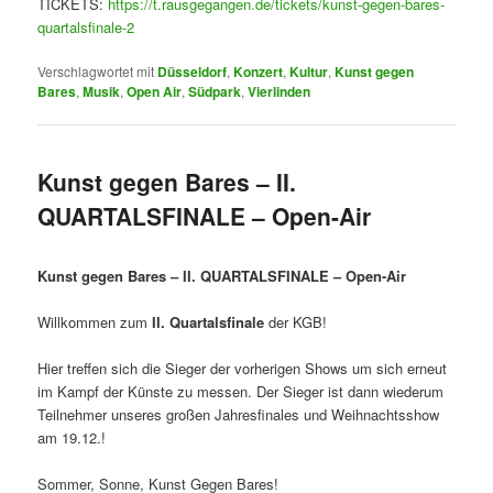
TICKETS:
https://t.rausgegangen.de/tickets/kunst-gegen-bares-
quartalsfinale-2
Verschlagwortet mit
Düsseldorf
,
Konzert
,
Kultur
,
Kunst gegen
Bares
,
Musik
,
Open Air
,
Südpark
,
Vierlinden
Kunst gegen Bares – II.
QUARTALSFINALE – Open-Air
Kunst gegen Bares – II. QUARTALSFINALE – Open-Air
Willkommen zum
II. Quartalsfinale
der KGB!
Hier treffen sich die Sieger der vorherigen Shows um sich erneut
im Kampf der Künste zu messen. Der Sieger ist dann wiederum
Teilnehmer unseres großen Jahresfinales und Weihnachtsshow
am 19.12.!
Sommer, Sonne, Kunst Gegen Bares!