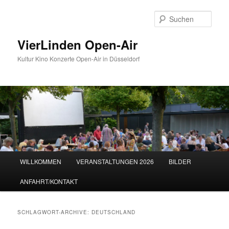
Zum
Zum
Inhalt
sekundären
Such
wechseln
Inhalt
wechseln
VierLinden Open-Air
Kultur Kino Konzerte Open-Air in Düsseldorf
Hauptmenü
WILLKOMMEN
VERANSTALTUNGEN 2026
BILDER
ANFAHRT/KONTAKT
SCHLAGWORT-ARCHIVE:
DEUTSCHLAND