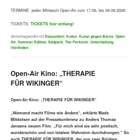
TERMINE: jeden Mittwoch Open-Air vom 17.06. bis 09.09.2026
TICKETS:
TICKETS hier entlang!
Verschlagwortet mit
Düsseldorf
,
Kultur
,
Kunst gegen Bares
,
Open
Air
,
Sommer Edition
,
Südpark
,
Tim Perkovic
,
Unterhaltung
,
Vierlinden
Open-Air Kino: „THERAPIE
FÜR WIKINGER“
Open-Air Kino: „THERAPIE FÜR WIKINGER“
„Niemand macht Filme wie Anders“, erklärte Mads
Mikkelsen auf der Pressekonferenz zu Anders Thomas
Jensens neuem Film. „Für mich sind sie sehr poetisch,
wunderschön und von totalem Wahnsinn durchdrungen.” So
auch THERAPIE FÜR WIKINGER, der von zwei Brüdern