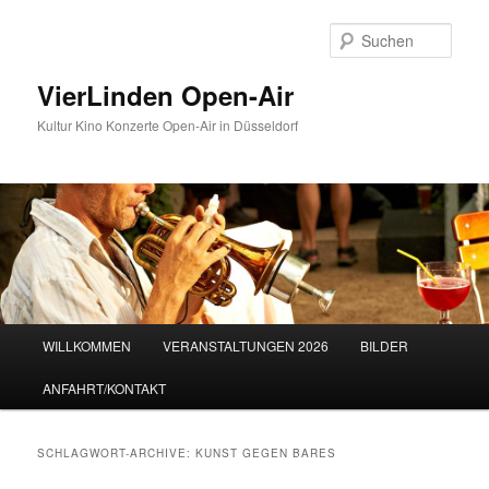
Zum
Zum
Inhalt
sekundären
Such
wechseln
Inhalt
wechseln
VierLinden Open-Air
Kultur Kino Konzerte Open-Air in Düsseldorf
Hauptmenü
WILLKOMMEN
VERANSTALTUNGEN 2026
BILDER
ANFAHRT/KONTAKT
SCHLAGWORT-ARCHIVE:
KUNST GEGEN BARES