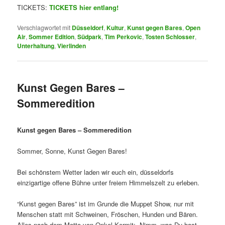
TICKETS:
TICKETS hier entlang!
Verschlagwortet mit
Düsseldorf
,
Kultur
,
Kunst gegen Bares
,
Open
Air
,
Sommer Edition
,
Südpark
,
Tim Perkovic
,
Tosten Schlosser
,
Unterhaltung
,
Vierlinden
Kunst Gegen Bares –
Sommeredition
Kunst gegen Bares – Sommeredition
Sommer, Sonne, Kunst Gegen Bares!
Bei schönstem Wetter laden wir euch ein, düsseldorfs
einzigartige offene Bühne unter freiem Himmelszelt zu erleben.
“Kunst gegen Bares” ist im Grunde die Muppet Show, nur mit
Menschen statt mit Schweinen, Fröschen, Hunden und Bären.
Alles nach dem Motto von Onkel Kermit: „Nimm, was Du hast