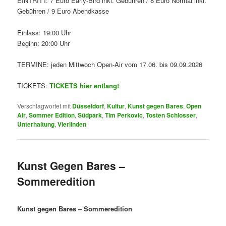
EINTRITT: 7 Euro Early-Bird inkl. Gebühren / 8 Euro Normal inkl.
Gebühren / 9 Euro Abendkasse
Einlass: 19:00 Uhr
Beginn: 20:00 Uhr
TERMINE: jeden Mittwoch Open-Air vom 17.06. bis 09.09.2026
TICKETS:
TICKETS hier entlang!
Verschlagwortet mit
Düsseldorf
,
Kultur
,
Kunst gegen Bares
,
Open
Air
,
Sommer Edition
,
Südpark
,
Tim Perkovic
,
Tosten Schlosser
,
Unterhaltung
,
Vierlinden
Kunst Gegen Bares –
Sommeredition
Kunst gegen Bares – Sommeredition